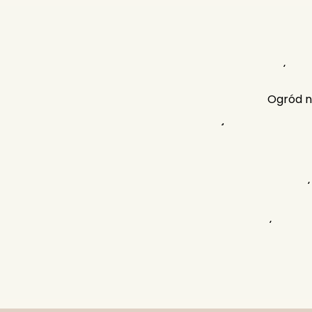
Centr
Most 
Pla
Bulwary WIś
Ogród 
Stacja metra Rondo 
Stadi
Łazien
Browary
Muzeum Historii Pols
Fabryka Nor
Pałac K
Panorama W
Hotel Crowne Plaza War