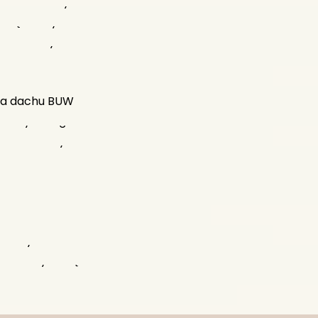
um Warszawy
Świętokrzyski
c Zamkowy
lane
na dachu BUW
Daszyńskiego
on Narodowy
ki Królewskie
 Warszawskie
ki
blina
ultury i Nauki
arszawy nocą
saw The HUB