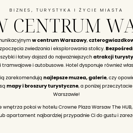
BIZNES, TURYSTYKA I ŻYCIE MIASTA
W CENTRUM W
omunikacyjnym
w centrum Warszawy
,
czterogwiazdkow
ozpoczęcia zwiedzania i eksplorowania stolicy.
Bezpośredn
szybki i łatwy dojazd do najważniejszych
atrakcji turyst
nki tramwajowe i autobusowe. Hotel dysponuje również wł
ścią zarekomendują
najlepsze muzea, galerie
, czy opowi
 są
mapy i broszury turystyczne
, a poniżej przeczytaci
Warszawie!
we wnętrza pokoi w hotelu Crowne Plaza Warsaw The HUB
 lub apartament najbardziej przypadnie Ci do gustu i zare