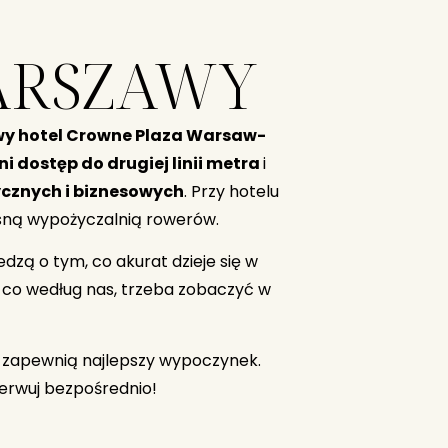
ARSZAWY
y hotel Crowne Plaza Warsaw-
i dostęp do drugiej linii metra
i
ycznych i biznesowych
. Przy hotelu
asną wypożyczalnią rowerów.
edzą o tym, co akurat dzieje się w
e co według nas, trzeba zobaczyć w
, zapewnią najlepszy wypoczynek.
zerwuj bezpośrednio!