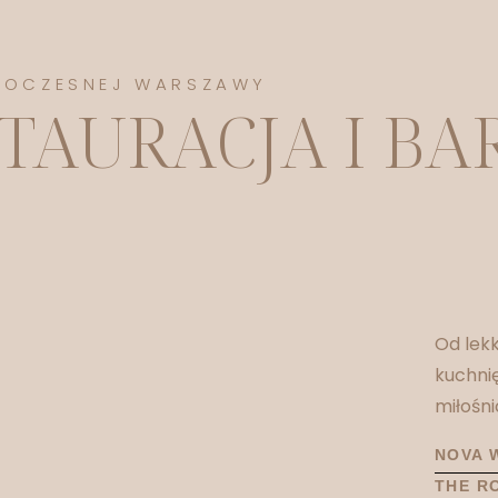
WOCZESNEJ WARSZAWY
TAURACJA I BA
Od lek
kuchni
miłośni
NOVA 
THE R