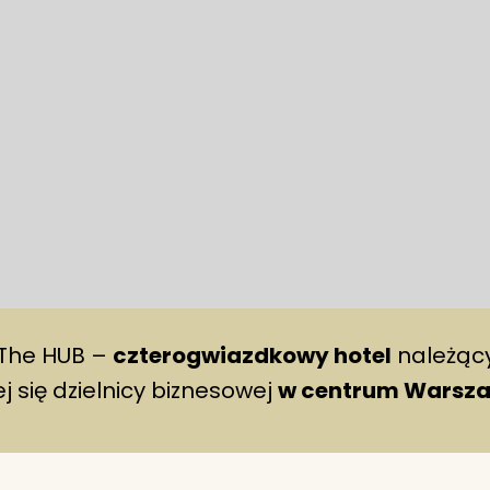
The HUB –
czterogwiazdkowy hotel
należący
j się dzielnicy biznesowej
w centrum Warsz