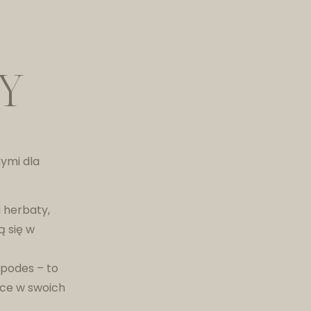
Y
ymi dla
 herbaty,
ą się w
ipodes – to
ące w swoich