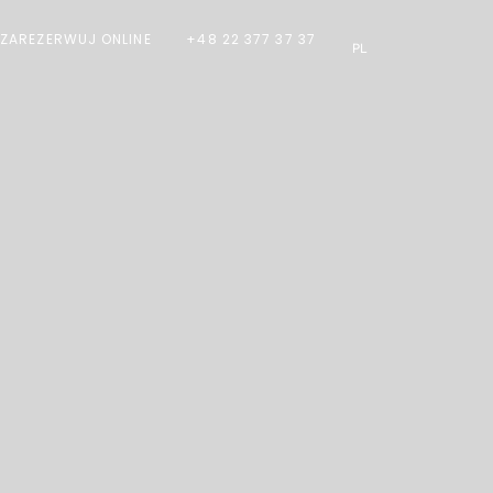
ZAREZERWUJ ONLINE
+48 22 377 37 37
PL
EN