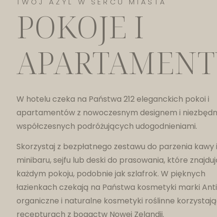
TWÓJ AZYL W SERCU MIASTA
POKOJE I
APARTAMENT
W hotelu czeka na Państwa 212 eleganckich pokoi i
apartamentów z nowoczesnym designem i niezbędn
współczesnych podróżujących udogodnieniami.
Skorzystaj z bezpłatnego zestawu do parzenia kawy i
minibaru, sejfu lub deski do prasowania, które znajduj
każdym pokoju, podobnie jak szlafrok. W pięknych
łazienkach czekają na Państwa kosmetyki marki Ant
organiczne i naturalne kosmetyki roślinne korzystaj
recepturach z bogactw Nowej Zelandii.