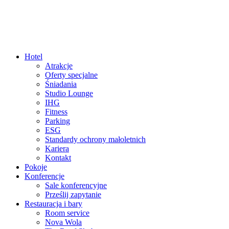
Hotel
Atrakcje
Oferty specjalne
Śniadania
Studio Lounge
IHG
Fitness
Parking
ESG
Standardy ochrony małoletnich
Kariera
Kontakt
Pokoje
Konferencje
Sale konferencyjne
Prześlij zapytanie
Restauracja i bary
Room service
Nova Wola