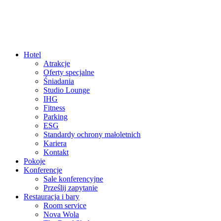
Hotel
Atrakcje
Oferty specjalne
Śniadania
Studio Lounge
IHG
Fitness
Parking
ESG
Standardy ochrony małoletnich
Kariera
Kontakt
Pokoje
Konferencje
Sale konferencyjne
Prześlij zapytanie
Restauracja i bary
Room service
Nova Wola