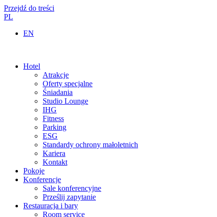
Przejdź do treści
PL
EN
Hotel
Atrakcje
Oferty specjalne
Śniadania
Studio Lounge
IHG
Fitness
Parking
ESG
Standardy ochrony małoletnich
Kariera
Kontakt
Pokoje
Konferencje
Sale konferencyjne
Prześlij zapytanie
Restauracja i bary
Room service