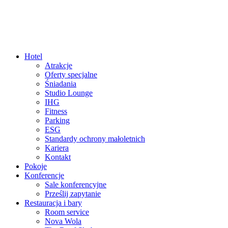
Hotel
Atrakcje
Oferty specjalne
Śniadania
Studio Lounge
IHG
Fitness
Parking
ESG
Standardy ochrony małoletnich
Kariera
Kontakt
Pokoje
Konferencje
Sale konferencyjne
Prześlij zapytanie
Restauracja i bary
Room service
Nova Wola