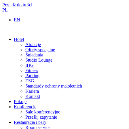
Przejdź do treści
PL
EN
Hotel
Atrakcje
Oferty specjalne
Śniadania
Studio Lounge
IHG
Fitness
Parking
ESG
Standardy ochrony małoletnich
Kariera
Kontakt
Pokoje
Konferencje
Sale konferencyjne
Prześlij zapytanie
Restauracja i bary
Room service